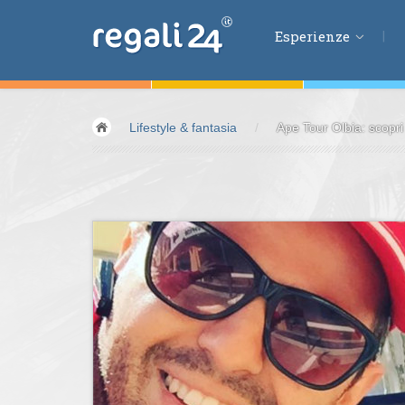
Esperienze
Esperienze
Lifestyle & fantasia
/
Ape Tour Olbia: scopri 
Volare &
spazio
Guidare &
motori
Avventura &
azio
Sport &
fitness
Mangiare &
bere
Benessere &
salu
Acqua &
vento
Lifestyle &
fantas
Kids &
Family
Pernottamenti