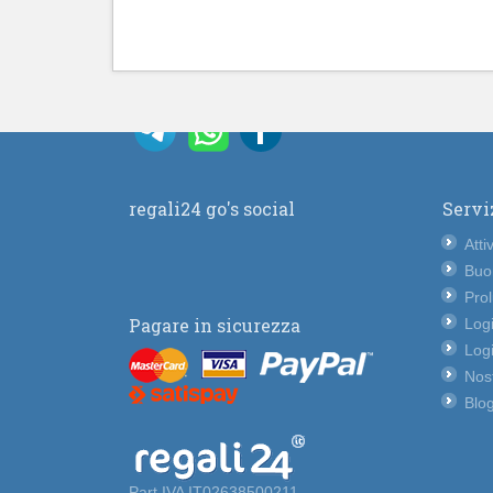
regali24 go's social
Servi
Atti
Buo
Pro
Pagare in sicurezza
Logi
Logi
Nost
Blog
Part.IVA IT02638500211