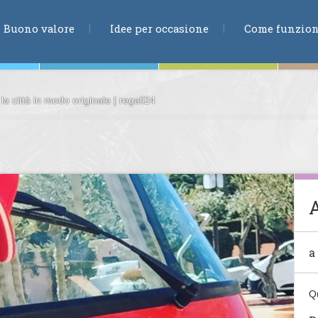
RICERCA
Buono valore
Idee per occasione
Come funzio
la città in modo originale | regali24
ne
te
a
ia
Q