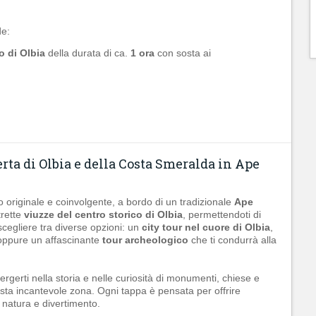
e:
o di Olbia
della durata di ca.
1 ora
con sosta ai
rta di Olbia e della Costa Smeralda in Ape
 originale e coinvolgente, a bordo di un tradizionale
Ape
trette
viuzze del centro storico di Olbia
, permettendoti di
scegliere tra diverse opzioni: un
city tour nel cuore di Olbia
,
ppure un affascinante
tour archeologico
che ti condurrà alla
ergerti nella storia e nelle curiosità di monumenti, chiese e
uesta incantevole zona. Ogni tappa è pensata per offrire
 natura e divertimento.