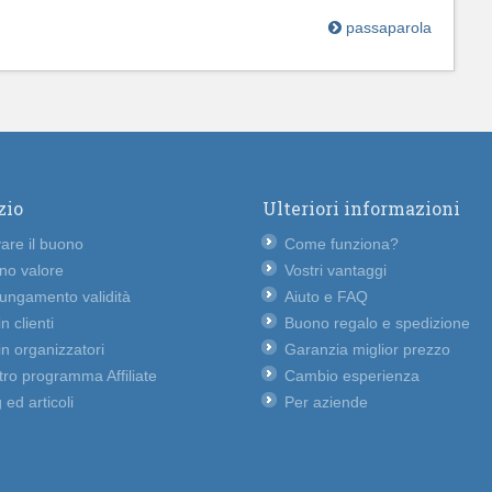
passaparola
zio
Ulteriori informazioni
vare il buono
Come funziona?
no valore
Vostri vantaggi
lungamento validità
Aiuto e FAQ
n clienti
Buono regalo e spedizione
n organizzatori
Garanzia miglior prezzo
ro programma Affiliate
Cambio esperienza
 ed articoli
Per aziende