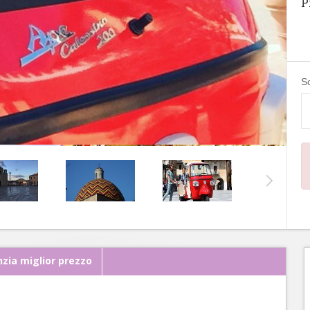
P
Sc
zia miglior prezzo