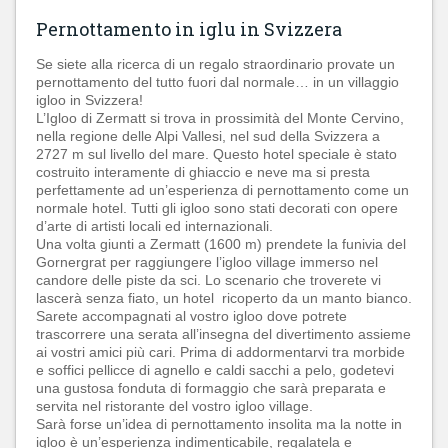
Pernottamento in iglu in Svizzera
Se siete alla ricerca di un regalo straordinario provate un
pernottamento del tutto fuori dal normale… in un villaggio
igloo in Svizzera!
L’Igloo di Zermatt si trova in prossimità del Monte Cervino,
nella regione delle Alpi Vallesi, nel sud della Svizzera a
2727 m sul livello del mare. Questo hotel speciale è stato
costruito interamente di ghiaccio e neve ma si presta
perfettamente ad un’esperienza di pernottamento come un
normale hotel. Tutti gli igloo sono stati decorati con opere
d’arte di artisti locali ed internazionali.
Una volta giunti a Zermatt (1600 m) prendete la funivia del
Gornergrat per raggiungere l’igloo village immerso nel
candore delle piste da sci. Lo scenario che troverete vi
lascerà senza fiato, un hotel ricoperto da un manto bianco.
Sarete accompagnati al vostro igloo dove potrete
trascorrere una serata all’insegna del divertimento assieme
ai vostri amici più cari. Prima di addormentarvi tra morbide
e soffici pellicce di agnello e caldi sacchi a pelo, godetevi
una gustosa fonduta di formaggio che sarà preparata e
servita nel ristorante del vostro igloo village.
Sarà forse un’idea di pernottamento insolita ma la notte in
igloo è un’esperienza indimenticabile, regalatela e