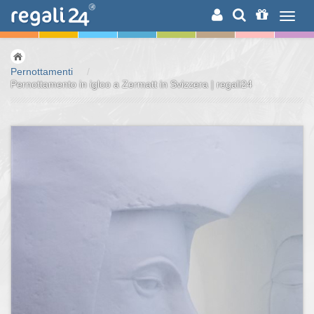
RICERCA
Pernottamenti
/
Pernottamento in igloo a Zermatt in Svizzera | regali24