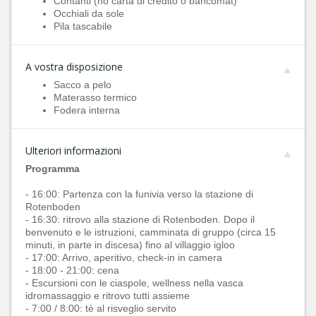
Contanti (no carta di credito o bancomat)
Occhiali da sole
Pila tascabile
A vostra disposizione
Sacco a pelo
Materasso termico
Fodera interna
Ulteriori informazioni
Programma
- 16:00: Partenza con la funivia verso la stazione di
Rotenboden
- 16:30: ritrovo alla stazione di Rotenboden. Dopo il
benvenuto e le istruzioni, camminata di gruppo (circa 15
minuti, in parte in discesa) fino al villaggio igloo
- 17:00: Arrivo, aperitivo, check-in in camera
- 18:00 - 21:00: cena
- Escursioni con le ciaspole, wellness nella vasca
idromassaggio e ritrovo tutti assieme
- 7:00 / 8:00: tè al risveglio servito