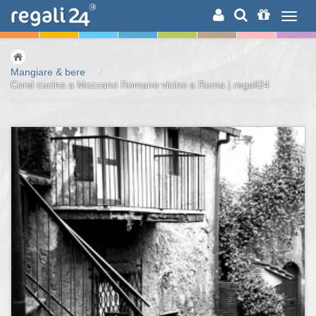
RICERCA
Mangiare & bere
/
Corsi cucina a Mozzano Romano vicino a Roma | regali24