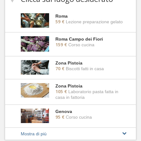
Roma
59 €
Lezione preparazione gelato
Roma Campo dei Fiori
159 €
Corso cucina
Zona Pistoia
70 €
Biscotti fatti in casa
Zona Pistoia
105 €
Laboratorio pasta fatta in
casa in fattoria
Genova
95 €
Corso cucina
Mostra di più