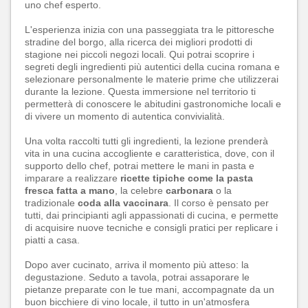
uno chef esperto.
L'esperienza inizia con una passeggiata tra le pittoresche
stradine del borgo, alla ricerca dei migliori prodotti di
stagione nei piccoli negozi locali. Qui potrai scoprire i
segreti degli ingredienti più autentici della cucina romana e
selezionare personalmente le materie prime che utilizzerai
durante la lezione. Questa immersione nel territorio ti
permetterà di conoscere le abitudini gastronomiche locali e
di vivere un momento di autentica convivialità.
Una volta raccolti tutti gli ingredienti, la lezione prenderà
vita in una cucina accogliente e caratteristica, dove, con il
supporto dello chef, potrai mettere le mani in pasta e
imparare a realizzare
ricette tipiche come la pasta
fresca fatta a mano
, la celebre
carbonara
o la
tradizionale
coda alla vaccinara
. Il corso è pensato per
tutti, dai principianti agli appassionati di cucina, e permette
di acquisire nuove tecniche e consigli pratici per replicare i
piatti a casa.
Dopo aver cucinato, arriva il momento più atteso: la
degustazione. Seduto a tavola, potrai assaporare le
pietanze preparate con le tue mani, accompagnate da un
buon bicchiere di vino locale, il tutto in un'atmosfera