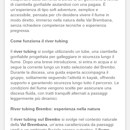
di ciambella gonfiabile aiutandosi con una pagaia. È
un’esperienza di tipo soft adventure, semplice e
accessibile, pensata per chi desidera vivere il fiume in
modo diretto, immerso nella natura della Val Brembana,
senza richiedere competenze tecniche o esperienza
pregressa.
Come funziona il river tubing
Il
river tubing
si svolge utilizzando un tube, una ciambella
gonfiabile progettata per galleggiare in sicurezza lungo il
fiume. Dopo una breve introduzione, si entra in acqua e si
segue la corrente lungo un tratto selezionato del Brembo.
Durante la discesa, una guida esperta accompagna il
gruppo, solitamente seguendo l’attività in kayak, offrendo
supporto e garantendo sicurezza lungo tutto il percorso. Le
condizioni del fiume vengono scelte per assicurare una
discesa fluida, con tratti tranquilli alternati a passaggi
leggermente più dinamici.
River tubing Brembo: esperienza nella natura
Il
river tubing sul Brembo
si svolge nel contesto naturale
della
Val Brembana
, un’area caratterizzata da paesaggi
verdi e un ambiente fluviale ancora autentico. Il
fiume