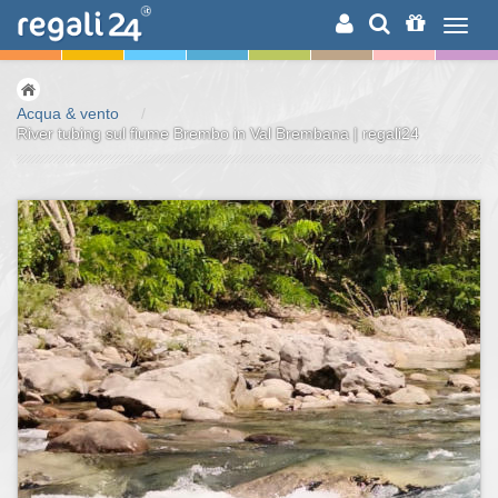
RICERCA
Acqua & vento
/
River tubing sul fiume Brembo in Val Brembana | regali24