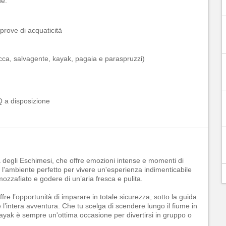
e:
rove di acquaticità
cca, salvagente, kayak, pagaia e paraspruzzi)
Q a disposizione
ria degli Eschimesi, che offre emozioni intense e momenti di
i l'ambiente perfetto per vivere un'esperienza indimenticabile
mozzafiato e godere di un’aria fresca e pulita.
offre l’opportunità di imparare in totale sicurezza, sotto la guida
 l’intera avventura. Che tu scelga di scendere lungo il fiume in
 kayak è sempre un'ottima occasione per divertirsi in gruppo o