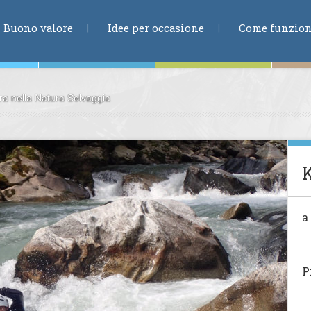
RICERCA
Buono valore
Idee per occasione
Come funzio
ra nella Natura Selvaggia
ne
te
a
ia
P