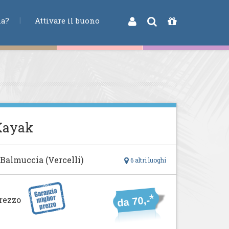
na?
Attivare il buono
Kayak
 Balmuccia (Vercelli)
6 altri luoghi
*
rezzo
da 70,-