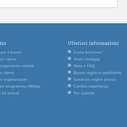
zio
Ulteriori informazioni
vare il buono
Come funziona?
no valore
Vostri vantaggi
lungamento validità
Aiuto e FAQ
n clienti
Buono regalo e spedizione
n organizzatori
Garanzia miglior prezzo
ro programma Affiliate
Cambio esperienza
 ed articoli
Per aziende