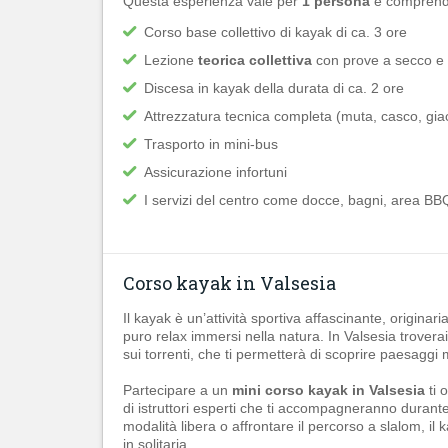
Questa esperienza vale per
1 persona
e comprend
Corso base collettivo di kayak di ca. 3 ore
Lezione
teorica collettiva
con prove a secco e p
Discesa in kayak della durata di ca. 2 ore
Attrezzatura tecnica completa (muta, casco, gia
Trasporto in mini-bus
Assicurazione infortuni
I servizi del centro come docce, bagni, area BB
Corso kayak in Valsesia
Il kayak è un’attività sportiva affascinante, origina
puro relax immersi nella natura. In Valsesia trovera
sui torrenti, che ti permetterà di scoprire paesaggi 
Partecipare a un
mini corso kayak in Valsesia
ti 
di istruttori esperti che ti accompagneranno durante
modalità libera o affrontare il percorso a slalom, il
in solitaria.