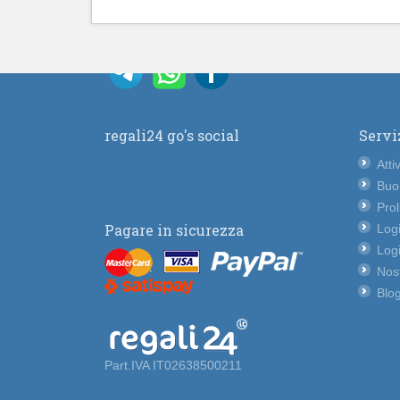
regali24 go's social
Servi
Atti
Buo
Pro
Pagare in sicurezza
Logi
Logi
Nost
Blog
Part.IVA IT02638500211