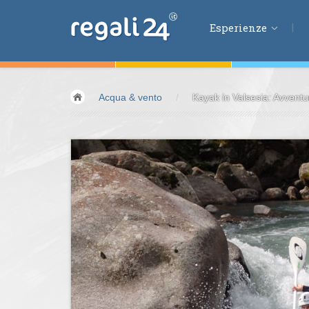
Esperienze
Esperienze
Acqua & vento
/
Kayak in Valsesia: Avventu
Volare &
spazio
Guidare &
motori
Avventura &
azio
Sport &
fitness
Mangiare &
bere
Benessere &
salu
Acqua &
vento
Lifestyle &
fantas
Kids &
Family
Pernottamenti