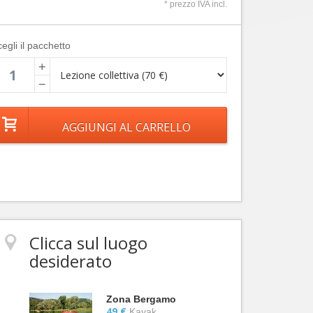
* prezzo IVA incl.
egli il pacchetto
+
−
Clicca sul luogo
desiderato
Zona Bergamo
49 €
Kayak