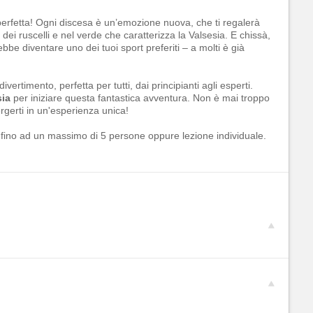
a perfetta! Ogni discesa è un’emozione nuova, che ti regalerà
ei ruscelli e nel verde che caratterizza la Valsesia. E chissà,
be diventare uno dei tuoi sport preferiti – a molti è già
vertimento, perfetta per tutti, dai principianti agli esperti.
sia
per iniziare questa fantastica avventura. Non è mai troppo
rgerti in un'esperienza unica!
iva fino ad un massimo di 5 persone oppure lezione individuale.