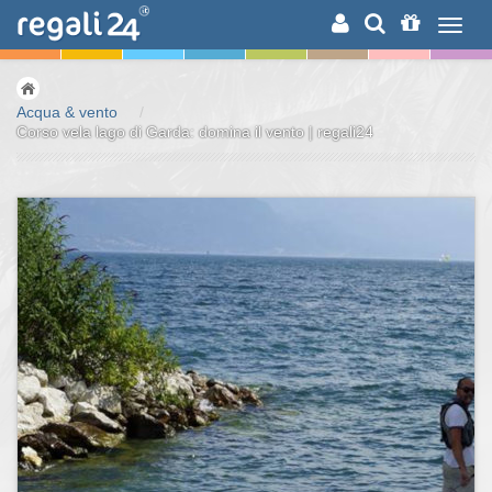
RICERCA
Acqua & vento
/
Corso vela lago di Garda: domina il vento | regali24