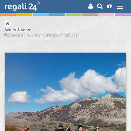
RICERCA
Acqua & vento
/
Escursione in canoa sul lago del Matese