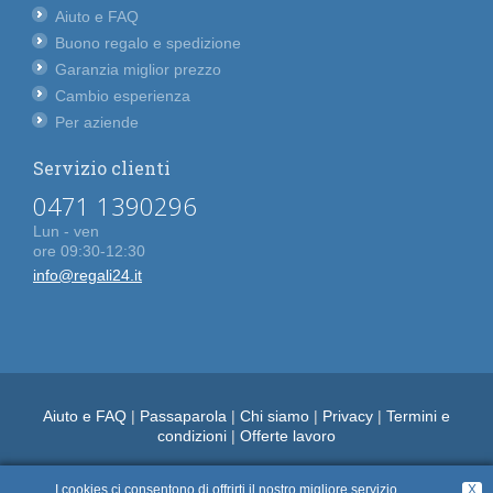
Aiuto e FAQ
Buono regalo e spedizione
Garanzia miglior prezzo
Cambio esperienza
Per aziende
Servizio clienti
0471 1390296
Lun - ven
ore 09:30-12:30
info@regali24.it
Aiuto e FAQ
|
Passaparola
|
Chi siamo
|
Privacy
|
Termini e
condizioni
|
Offerte lavoro
I cookies ci consentono di offrirti il nostro migliore servizio.
X