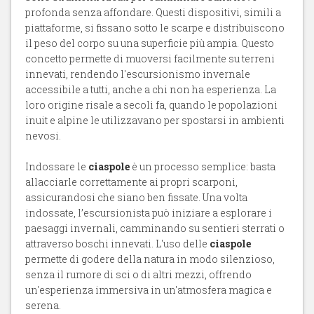
profonda senza affondare. Questi dispositivi, simili a
piattaforme, si fissano sotto le scarpe e distribuiscono
il peso del corpo su una superficie più ampia. Questo
concetto permette di muoversi facilmente su terreni
innevati, rendendo l'escursionismo invernale
accessibile a tutti, anche a chi non ha esperienza. La
loro origine risale a secoli fa, quando le popolazioni
inuit e alpine le utilizzavano per spostarsi in ambienti
nevosi.
Indossare le
ciaspole
è un processo semplice: basta
allacciarle correttamente ai propri scarponi,
assicurandosi che siano ben fissate. Una volta
indossate, l’escursionista può iniziare a esplorare i
paesaggi invernali, camminando su sentieri sterrati o
attraverso boschi innevati. L'uso delle
ciaspole
permette di godere della natura in modo silenzioso,
senza il rumore di sci o di altri mezzi, offrendo
un'esperienza immersiva in un'atmosfera magica e
serena.