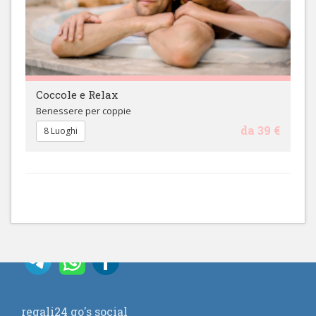
Coccole e Relax
Benessere per coppie
da 39 €
8 Luoghi
regali24 go's social