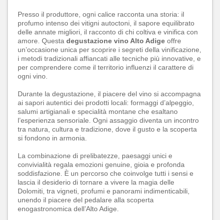
Presso il produttore, ogni calice racconta una storia: il
profumo intenso dei vitigni autoctoni, il sapore equilibrato
delle annate migliori, il racconto di chi coltiva e vinifica con
amore. Questa
degustazione vino Alto Adige
offre
un’occasione unica per scoprire i segreti della vinificazione,
i metodi tradizionali affiancati alle tecniche più innovative, e
per comprendere come il territorio influenzi il carattere di
ogni vino.
Durante la degustazione, il piacere del vino si accompagna
ai sapori autentici dei prodotti locali: formaggi d’alpeggio,
salumi artigianali e specialità montane che esaltano
l’esperienza sensoriale. Ogni assaggio diventa un incontro
tra natura, cultura e tradizione, dove il gusto e la scoperta
si fondono in armonia.
La combinazione di prelibatezze, paesaggi unici e
convivialità regala emozioni genuine, gioia e profonda
soddisfazione. È un percorso che coinvolge tutti i sensi e
lascia il desiderio di tornare a vivere la magia delle
Dolomiti, tra vigneti, profumi e panorami indimenticabili,
unendo il piacere del pedalare alla scoperta
enogastronomica dell’Alto Adige.