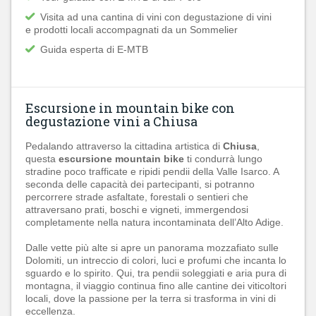
Visita ad una cantina di vini con degustazione di vini
e prodotti locali accompagnati da un Sommelier
Guida esperta di E-MTB
Escursione in mountain bike con
degustazione vini a Chiusa
Pedalando attraverso la cittadina artistica di
Chiusa
,
questa
escursione mountain bike
ti condurrà lungo
stradine poco trafficate e ripidi pendii della Valle Isarco. A
seconda delle capacità dei partecipanti, si potranno
percorrere strade asfaltate, forestali o sentieri che
attraversano prati, boschi e vigneti, immergendosi
completamente nella natura incontaminata dell’Alto Adige.
Dalle vette più alte si apre un panorama mozzafiato sulle
Dolomiti, un intreccio di colori, luci e profumi che incanta lo
sguardo e lo spirito. Qui, tra pendii soleggiati e aria pura di
montagna, il viaggio continua fino alle cantine dei viticoltori
locali, dove la passione per la terra si trasforma in vini di
eccellenza.