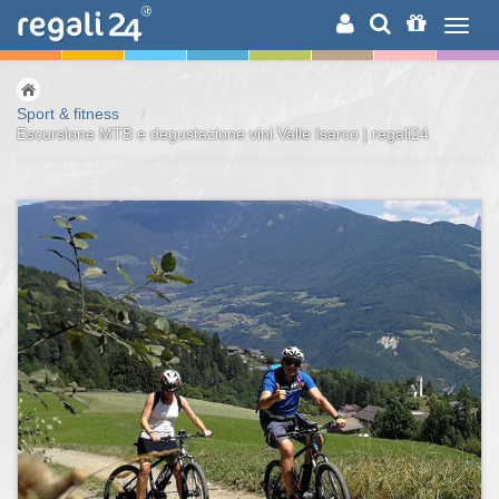
RICERCA
Sport & fitness
/
Escursione MTB e degustazione vini Valle Isarco | regali24