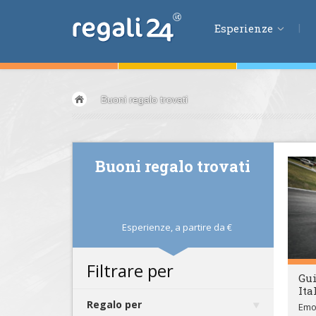
Esperienze
Esperienze
Buoni regalo trovati
Volare &
spazio
Guidare &
motori
Avventura &
azio
Buoni regalo trovati
Sport &
fitness
Mangiare &
bere
Benessere &
salu
Esperienze,
a partire da
€
Acqua &
vento
Lifestyle &
fantas
Filtrare per
Gui
Kids &
Family
Ita
Pernottamenti
Regalo per
Emoz