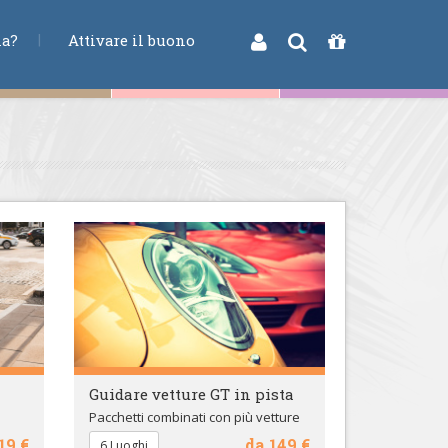
na?
Attivare il buono
Guidare vetture GT in pista
Pacchetti combinati con più vetture
19 €
da 149 €
6 Luoghi