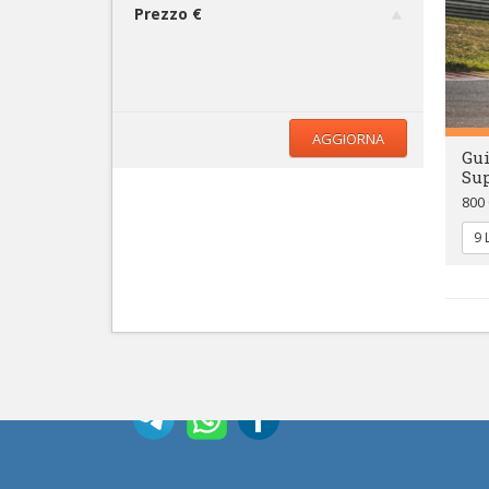
Prezzo €
AGGIORNA
Gui
Sup
800 
9 