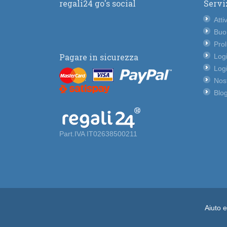
regali24 go's social
Servi
Atti
Buo
Pro
Pagare in sicurezza
Logi
Logi
Nost
Blog
Part.IVA IT02638500211
Aiuto 