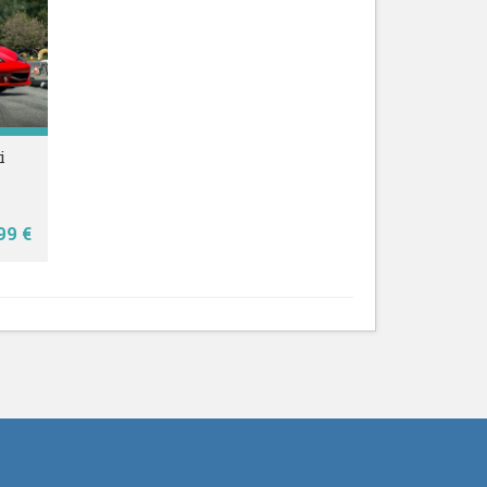
i
99 €