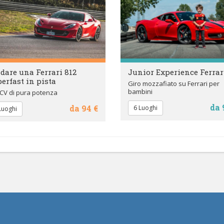
dare una Ferrari 812
Junior Experience Ferrar
erfast in pista
Giro mozzafiato su Ferrari per
bambini
CV di pura potenza
da 
da 94 €
6 Luoghi
Luoghi