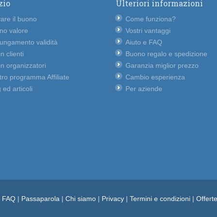
zio
Ulteriori informazioni
vare il buono
Come funziona?
no valore
Vostri vantaggi
lungamento validità
Aiuto e FAQ
n clienti
Buono regalo e spedizione
n organizzatori
Garanzia miglior prezzo
ro programma Affiliate
Cambio esperienza
 ed articoli
Per aziende
e FAQ
|
Passaparola
|
Chi siamo
|
Privacy
|
Termini e condizioni
|
Offert