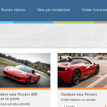
RICERCA
Buono valore
Idee per occasione
Come funzio
ne
te
ia
dare una Ferrari 458
Guidare una Ferrari
lia in pista
Il mito italiano su strada
ioni ad alta velocità
1
1 Luogo