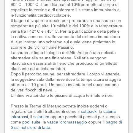
90° C - 100° C. L’umidità pari al 10% permette al corpo di
espellere le tossine e di rinforzare il sistema immunitario e
le funzionalità cardiocircolatorie.
Il bagno di vapore è ideale per prepararsi a una sauna con
temperature più alte. L’umidità è del 100% e la temperatura
varia tra i 42° C e i 45° C. Per la purificazione della pelle e
la riattivazione ed il rafforzamento del sistema immunitario.
Al suo interno uno schermo sul quale viene proiettato lo
scorrere del vicino fiume Passirio.
La sauna al fieno biologico dell’Alto Adige è una delicata
alternativa alla sauna finlandese. Nell'aria vengono
rilasciati olii essenziali di fieno che prodducono un effetto
rilassante ed antinfiammatori.
Dopo il percorso saune, per raffreddare il corpo vi attende
la suggestiva sala della neve dove la temperatura si aggira
attorno ai -10 gradi. Un bosco incantato nel quale cadono
dei veri fiocchi di neve...
E infine vi attendono le piscine di acqua termale e non.
Presso le Terme di Merano potrete inoltre godervi o
regalare tanti altri trattamenti come il
softpack
, la
cabina
infrarossi
, il
solarium
oppure pacchetti pensati per la copia
come
pool suite
, la
vasca idromassaggio
oppure il
bagno di
Sissi nel siero di latte
.