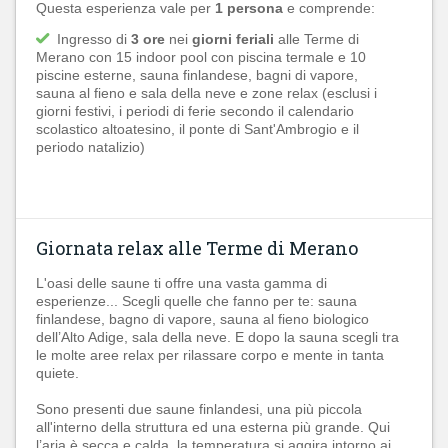
Questa esperienza vale per
1 persona
e comprende:
Ingresso di
3 ore
nei
giorni feriali
alle Terme di
Merano con 15 indoor pool con piscina termale e 10
piscine esterne, sauna finlandese, bagni di vapore,
sauna al fieno e sala della neve e zone relax (esclusi i
giorni festivi, i periodi di ferie secondo il calendario
scolastico altoatesino, il ponte di Sant'Ambrogio e il
periodo natalizio)
Giornata relax alle Terme di Merano
L'oasi delle saune ti offre una vasta gamma di
esperienze... Scegli quelle che fanno per te: sauna
finlandese, bagno di vapore, sauna al fieno biologico
dell’Alto Adige, sala della neve. E dopo la sauna scegli tra
le molte aree relax per rilassare corpo e mente in tanta
quiete.
Sono presenti due saune finlandesi, una più piccola
all'interno della struttura ed una esterna più grande. Qui
l’aria è secca e calda, la temperatura si aggira intorno ai