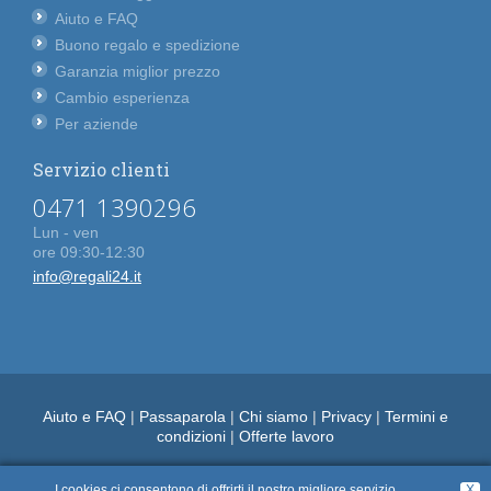
Aiuto e FAQ
Buono regalo e spedizione
Garanzia miglior prezzo
Cambio esperienza
Per aziende
Servizio clienti
0471 1390296
Lun - ven
ore 09:30-12:30
info@regali24.it
Aiuto e FAQ
|
Passaparola
|
Chi siamo
|
Privacy
|
Termini e
condizioni
|
Offerte lavoro
I cookies ci consentono di offrirti il nostro migliore servizio.
X