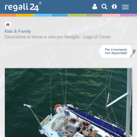
RICERCA
Kids & Family
/
Escursione in barca a vela per famiglie - Lago di Como