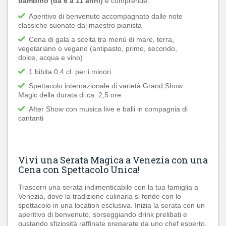
bambino (da 6 a 11 anni)
e comprende:
Aperitivo di benvenuto accompagnato dalle note
classiche suonate dal maestro pianista
Cena di gala a scelta tra menù di mare, terra,
vegetariano o vegano (antipasto, primo, secondo,
dolce, acqua e vino)
1 bibita 0,4 cl. per i minori
Spettacolo internazionale di varietà Grand Show
Magic della durata di ca. 2,5 ore
After Show con musica live e balli in compagnia di
cantanti
Vivi una Serata Magica a Venezia con una
Cena con Spettacolo Unica!
Trascorri una serata indimenticabile con la tua famiglia a
Venezia, dove la tradizione culinaria si fonde con lo
spettacolo in una location esclusiva. Inizia la serata con un
aperitivo di benvenuto, sorseggiando drink prelibati e
gustando sfiziosità raffinate preparate da uno chef esperto,