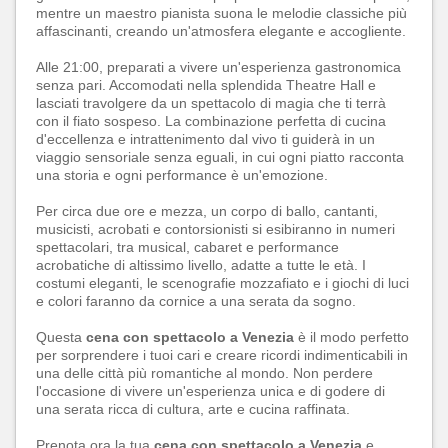
mentre un maestro pianista suona le melodie classiche più
affascinanti, creando un'atmosfera elegante e accogliente.
Alle 21:00, preparati a vivere un'esperienza gastronomica
senza pari. Accomodati nella splendida Theatre Hall e
lasciati travolgere da un spettacolo di magia che ti terrà
con il fiato sospeso. La combinazione perfetta di cucina
d'eccellenza e intrattenimento dal vivo ti guiderà in un
viaggio sensoriale senza eguali, in cui ogni piatto racconta
una storia e ogni performance è un'emozione.
Per circa due ore e mezza, un corpo di ballo, cantanti,
musicisti, acrobati e contorsionisti si esibiranno in numeri
spettacolari, tra musical, cabaret e performance
acrobatiche di altissimo livello, adatte a tutte le età. I
costumi eleganti, le scenografie mozzafiato e i giochi di luci
e colori faranno da cornice a una serata da sogno.
Questa
cena con spettacolo a Venezia
è il modo perfetto
per sorprendere i tuoi cari e creare ricordi indimenticabili in
una delle città più romantiche al mondo. Non perdere
l'occasione di vivere un'esperienza unica e di godere di
una serata ricca di cultura, arte e cucina raffinata.
Prenota ora la tua
cena con spettacolo a Venezia
e