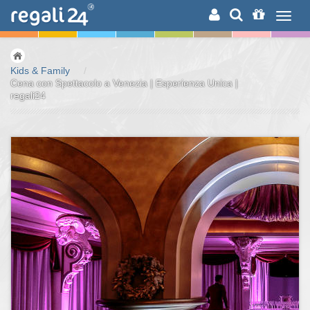
RICERCA
Kids & Family
/
Cena con Spettacolo a Venezia | Esperienza Unica |
regali24