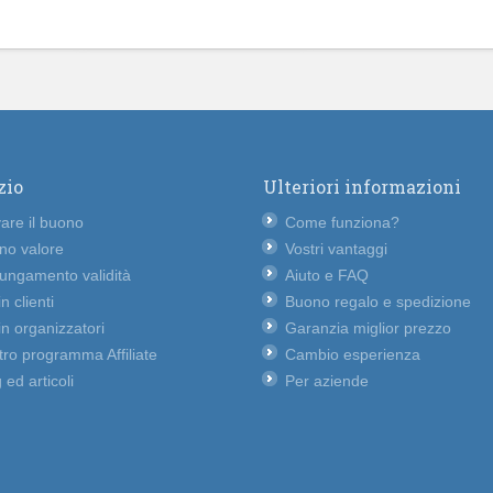
zio
Ulteriori informazioni
vare il buono
Come funziona?
no valore
Vostri vantaggi
lungamento validità
Aiuto e FAQ
n clienti
Buono regalo e spedizione
n organizzatori
Garanzia miglior prezzo
ro programma Affiliate
Cambio esperienza
 ed articoli
Per aziende