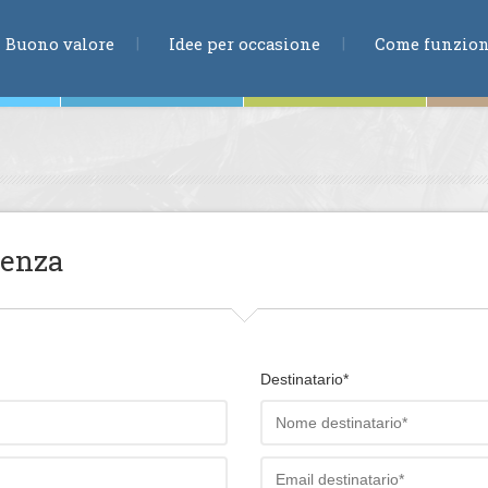
RICERCA
Buono valore
Idee per occasione
Come funzio
ne
ienza
te
Destinatario*
ia