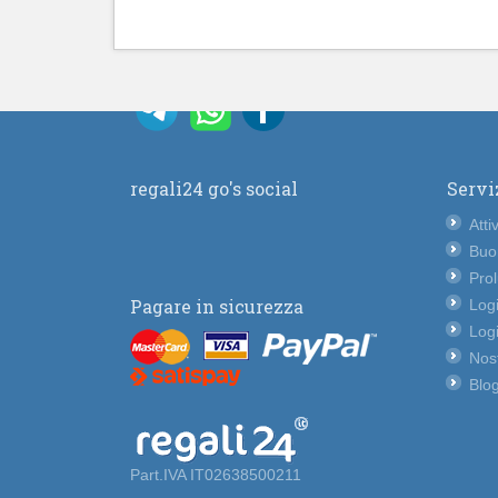
regali24 go's social
Servi
Atti
Buo
Pro
Pagare in sicurezza
Logi
Logi
Nost
Blog
Part.IVA IT02638500211