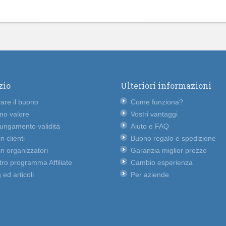
zio
Ulteriori informazioni
vare il buono
Come funziona?
no valore
Vostri vantaggi
lungamento validità
Aiuto e FAQ
n clienti
Buono regalo e spedizione
n organizzatori
Garanzia miglior prezzo
ro programma Affiliate
Cambio esperienza
 ed articoli
Per aziende