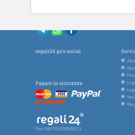
regali24 go's social
Servi
Atti
Buo
Pro
Pagare in sicurezza
Logi
Logi
Nost
Blog
Part.IVA IT02638500211