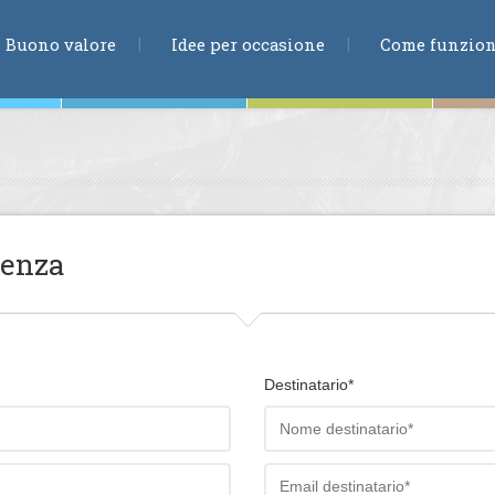
RICERCA
Buono valore
Idee per occasione
Come funzio
ne
ienza
te
Destinatario*
ia