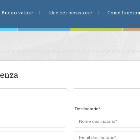
RICERCA
Buono valore
Idee per occasione
Come funzio
ne
ienza
te
Destinatario*
ia