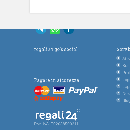
regali24 go's social
Servi
Atti
Buo
Pro
Pagare in sicurezza
Logi
Logi
Nost
Blog
Part.IVA IT02638500211