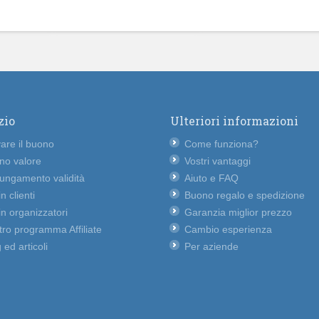
zio
Ulteriori informazioni
vare il buono
Come funziona?
no valore
Vostri vantaggi
lungamento validità
Aiuto e FAQ
n clienti
Buono regalo e spedizione
n organizzatori
Garanzia miglior prezzo
ro programma Affiliate
Cambio esperienza
 ed articoli
Per aziende