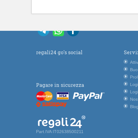
regali24 go's social
Servi
Atti
Buo
Pro
Pagare in sicurezza
Logi
Logi
Nost
Blog
Part.IVA IT02638500211