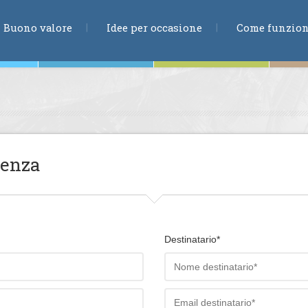
RICERCA
Buono valore
Idee per occasione
Come funzio
ne
ienza
te
Destinatario*
ia