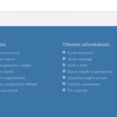
zio
Ulteriori informazioni
vare il buono
Come funziona?
no valore
Vostri vantaggi
lungamento validità
Aiuto e FAQ
n clienti
Buono regalo e spedizione
n organizzatori
Garanzia miglior prezzo
ro programma Affiliate
Cambio esperienza
 ed articoli
Per aziende