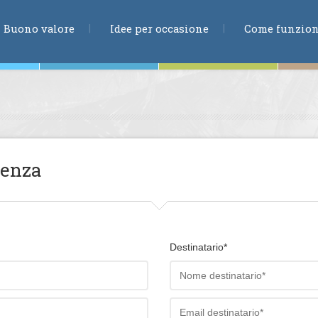
RICERCA
Buono valore
Idee per occasione
Come funzio
ne
ienza
te
Destinatario*
ia