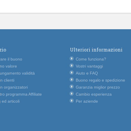
zio
Ulteriori informazioni
vare il buono
Come funziona?
no valore
Vostri vantaggi
lungamento validità
Aiuto e FAQ
n clienti
Buono regalo e spedizione
n organizzatori
Garanzia miglior prezzo
ro programma Affiliate
Cambio esperienza
 ed articoli
Per aziende