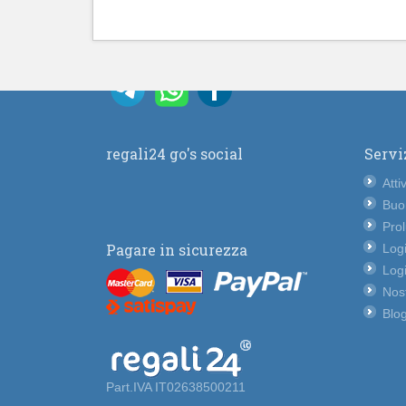
regali24 go's social
Servi
Atti
Buo
Pro
Pagare in sicurezza
Logi
Logi
Nost
Blog
Part.IVA IT02638500211