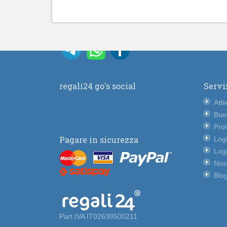
regali24 go's social
Servi
Atti
Buo
Pro
Pagare in sicurezza
Logi
Logi
Nost
Blog
Part.IVA IT02638500211