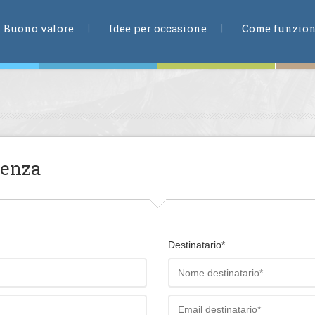
RICERCA
Buono valore
Idee per occasione
Come funzio
ne
ienza
te
Destinatario*
ia