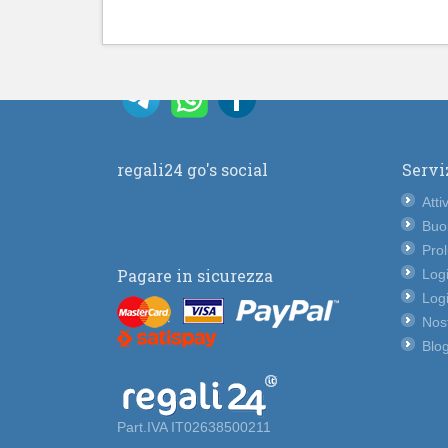
regali24 go's social
Servi
Atti
Buo
Pro
Pagare in sicurezza
Logi
Logi
Nost
Blog
Part.IVA IT02638500211