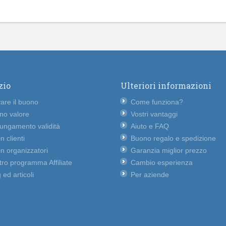
zio
Ulteriori informazioni
vare il buono
Come funziona?
no valore
Vostri vantaggi
lungamento validità
Aiuto e FAQ
n clienti
Buono regalo e spedizione
n organizzatori
Garanzia miglior prezzo
ro programma Affiliate
Cambio esperienza
 ed articoli
Per aziende