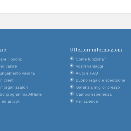
zio
Ulteriori informazioni
vare il buono
Come funziona?
no valore
Vostri vantaggi
lungamento validità
Aiuto e FAQ
n clienti
Buono regalo e spedizione
n organizzatori
Garanzia miglior prezzo
ro programma Affiliate
Cambio esperienza
 ed articoli
Per aziende