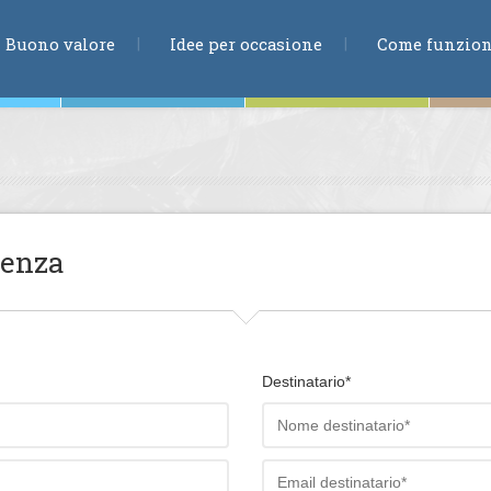
RICERCA
Buono valore
Idee per occasione
Come funzio
ne
ienza
te
Destinatario*
ia