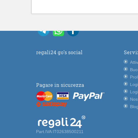
regali24 go's social
Servi
Atti
Buo
Pro
Pagare in sicurezza
Logi
Logi
Nost
Blog
Part.IVA IT02638500211