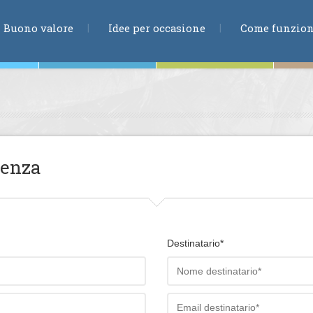
RICERCA
Buono valore
Idee per occasione
Come funzio
ne
ienza
te
Destinatario*
ia