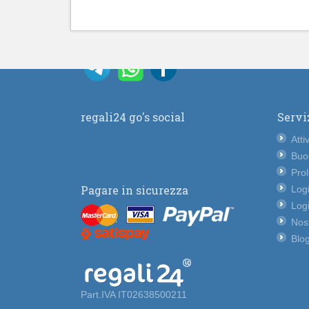
regali24 go's social
Servi
Atti
Buo
Pro
Pagare in sicurezza
Logi
Logi
Nost
Blog
Part.IVA IT02638500211