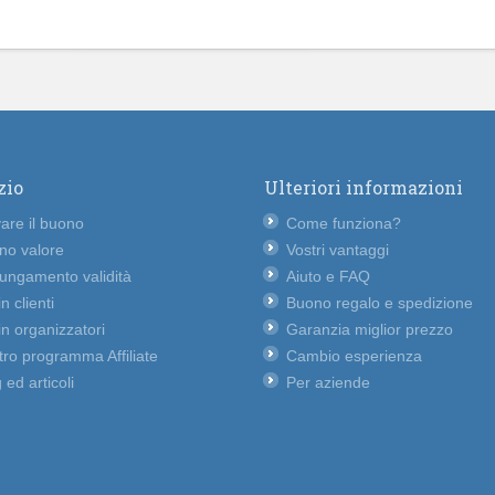
zio
Ulteriori informazioni
vare il buono
Come funziona?
no valore
Vostri vantaggi
lungamento validità
Aiuto e FAQ
n clienti
Buono regalo e spedizione
n organizzatori
Garanzia miglior prezzo
ro programma Affiliate
Cambio esperienza
 ed articoli
Per aziende