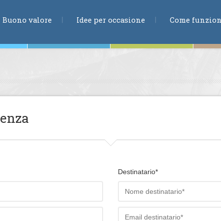
RICERCA
Buono valore
Idee per occasione
Come funzio
ne
ienza
te
Destinatario*
ia