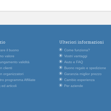
zio
Ulteriori informazioni
vare il buono
Come funziona?
no valore
Vostri vantaggi
lungamento validità
Aiuto e FAQ
n clienti
Buono regalo e spedizione
n organizzatori
Garanzia miglior prezzo
ro programma Affiliate
Cambio esperienza
 ed articoli
Per aziende