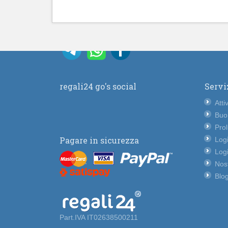
regali24 go's social
Servi
Atti
Buo
Pro
Pagare in sicurezza
Logi
Logi
Nost
Blog
Part.IVA IT02638500211