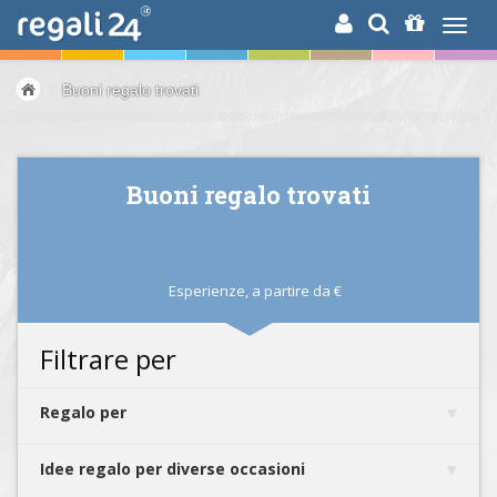
RICERCA
Buoni regalo trovati
Buoni regalo trovati
Esperienze,
a partire da
€
Filtrare per
Regalo per
Idee regalo per diverse occasioni