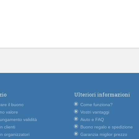
zio
Ulteriori informazioni
vare il buono
Come funziona?
no valore
Vostri vantaggi
lungamento validità
Aiuto e FAQ
n clienti
Buono regalo e spedizione
n organizzatori
Garanzia miglior prezzo