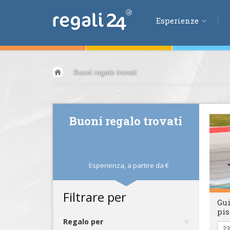
Esperienze
Esperienze
Buoni regalo trovati
Volare &
spazio
Guidare &
motori
Avventura &
azio
Buoni regalo trovati
Sport &
fitness
Mangiare &
bere
Benessere &
salu
Esperienza,
a partire da
€
Acqua &
vento
Lifestyle &
fantas
Filtrare per
Gui
Kids &
Family
pis
Pernottamenti
Regalo per
23