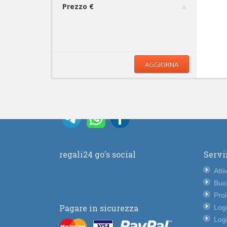
Prezzo €
AGGIORNA
regali24 go's social
Servi
Atti
Buo
Pro
Pagare in sicurezza
Logi
Logi