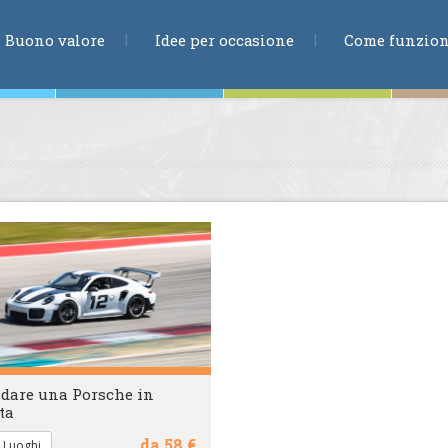
RICERCA
Buono valore
Idee per occasione
Come funzio
ne
te
ia
dare una Porsche in
ta
da 58 €
 Luoghi