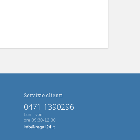
Servizio clienti
0471 1390296
Lun - ven
ore 09:30-12:30
info@regali24.it