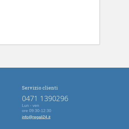
Servizio clienti
0471 1390296
Lun - ven
ore 09:30-12:30
info@regali24.it