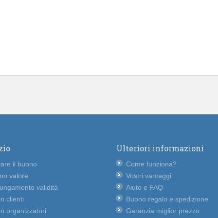
zio
Ulteriori informazioni
vare il buono
Come funziona?
no valore
Vostri vantaggi
lungamento validità
Aiuto e FAQ
n clienti
Buono regalo e spedizione
n organizzatori
Garanzia miglior prezzo