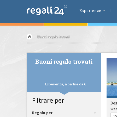
Esperienze
Esperienze
Buoni regalo trovati
Volare &
spazio
Guidare &
motori
Avventura &
azio
Buoni regalo trovati
Sport &
fitness
Mangiare &
bere
Benessere &
salu
Esperienza,
a partire da
€
Acqua &
vento
Lifestyle &
fantas
Filtrare per
Des
Kids &
Family
Wee
Pernottamenti
Regalo per
15