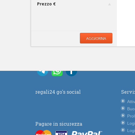
Prezzo €
AGGIORNA
regali24 go's social
Servi
Atti
Buo
Pro
Pagare in sicurezza
Logi
Logi