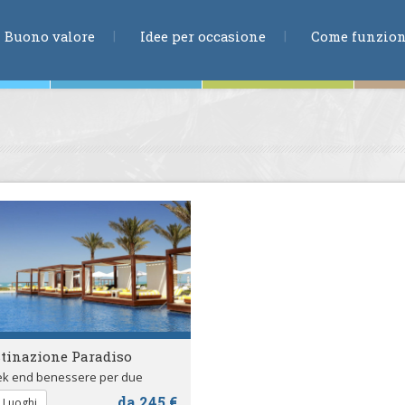
RICERCA
Buono valore
Idee per occasione
Come funzio
ne
te
ia
tinazione Paradiso
k end benessere per due
da 245 €
 Luoghi