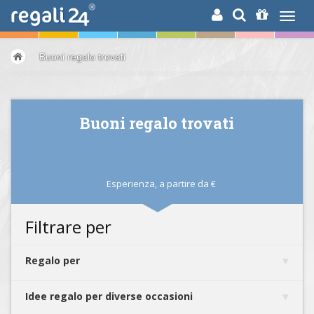
RICERCA
Buoni regalo trovati
Buoni regalo trovati
Esperienza,
a partire da
€
Filtrare per
Regalo per
Idee regalo per diverse occasioni