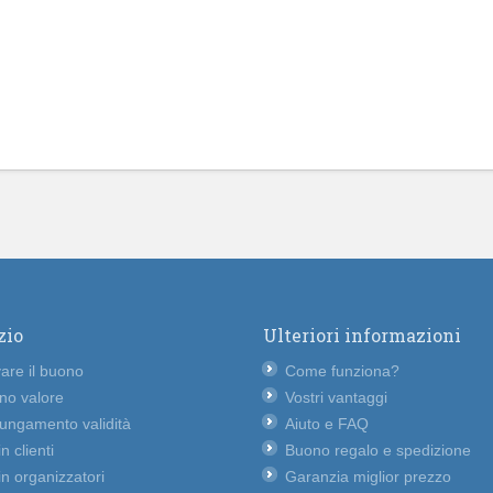
zio
Ulteriori informazioni
vare il buono
Come funziona?
no valore
Vostri vantaggi
lungamento validità
Aiuto e FAQ
n clienti
Buono regalo e spedizione
n organizzatori
Garanzia miglior prezzo