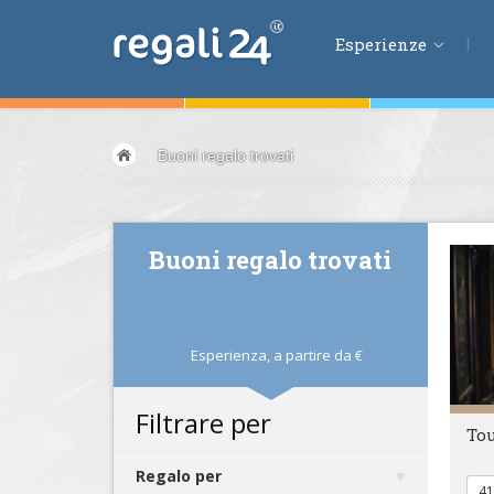
Esperienze
Esperienze
Buoni regalo trovati
Volare &
spazio
Guidare &
motori
Avventura &
azio
Buoni regalo trovati
Sport &
fitness
Mangiare &
bere
Benessere &
salu
Esperienza,
a partire da
€
Acqua &
vento
Lifestyle &
fantas
Filtrare per
Tou
Kids &
Family
Pernottamenti
Regalo per
41