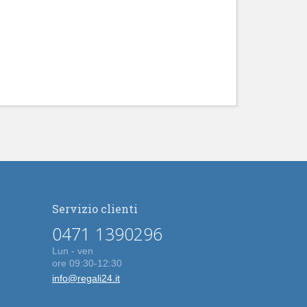
Servizio clienti
0471 1390296
Lun - ven
ore 09:30-12:30
info@regali24.it