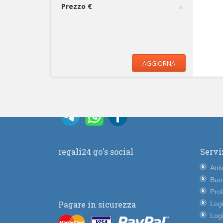
Prezzo €
AGGIORNA
regali24 go's social
Servi
Atti
Buo
Pro
Pagare in sicurezza
Logi
Logi