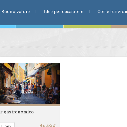
RICERCA
Buono valore
Idee per occasione
Come funzio
ne
te
ia
r gastronomico
da 49 €
 Luoghi